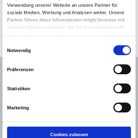
Verwendung unserer Website an unsere Partner für
soziale Medien, Werbung und Analysen weiter. Unsere
Partner führen diese Informationen möglicherweise mit
weiteren Daten zusammen, die Sie ihnen bereitgestellt
haben oder die sie im Rahmen Ihrer Nutzung der Dienste
gesammelt haben. Sie geben Einwilligung zu unseren
Einwilligungsauswahl
Cookies, wenn Sie unsere Webseite weiterhin nutzen.
Notwendig
Präferenzen
Statistiken
Anfrage senden
Marketing
Wir freuen uns über Ihre Kontaktaufnahme.
Jetzt anmelden
Cookies zulassen