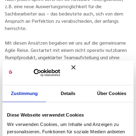
z.B. eine neue Auswertungsmöglichkeit für die
Sachbearbeiter aus – das bedeutete auch, sich von dem
Anspruch an Perfektion zu verabschieden, der anfangs
herrschte.
Mit diesen Ansätzen begaben wir uns auf die gemeinsame
Agile Reise. Gestartet mit einem nicht operativ nutzbaren
Rumpfprodukt, ungeklärter Teamaufstellung und ohne
gemeinsamen Arbeitsprozess entwickelten wir uns mit Hilfe
eines initialen Trainingsworkshop und regelmäßigem
Teamcoaching weiter. Nach einigen Monaten gemeinsamer
Arbeit war das Produkt klar ausgerichtet, wurde von den
ersten zwei Nutzergruppen produktiv eingesetzt und
Zustimmung
Details
Über Cookies
konnte für weitere ausgebaut werden. Das Team hatte sich
eingespielt und konnte auf den externen Agile Coach immer
Diese Webseite verwendet Cookies
häufiger verzichten. Und auch der Arbeitsprozess
entwickelte sich stetig weiter.
Wir verwenden Cookies, um Inhalte und Anzeigen zu
personalisieren, Funktionen für soziale Medien anbieten