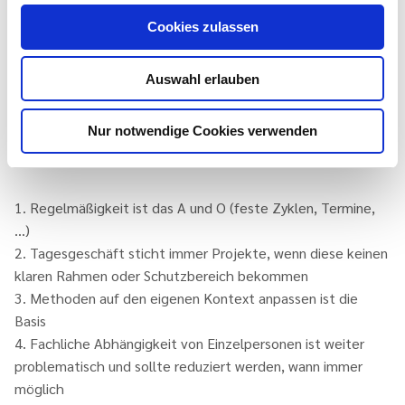
Ein weiterer Nutzen bestand auch in den Erfahrungen und
Cookies zulassen
Einsichten über Agiles Arbeiten im Kontext einer
öffentlichen Verwaltung, die nicht nur im Team entstanden
und reflektiert wurden, sondern auch in der Leitungsrunde.
Auswahl erlauben
Insbesondere die folgenden sechs Punkte wurden neben
der möglichen hohen Liefergeschwindigkeit agiler Projekte
Nur notwendige Cookies verwenden
als besonders entscheidend wahrgenommen:
1. Regelmäßigkeit ist das A und O (feste Zyklen, Termine,
…)
2. Tagesgeschäft sticht immer Projekte, wenn diese keinen
klaren Rahmen oder Schutzbereich bekommen
3. Methoden auf den eigenen Kontext anpassen ist die
Basis
4. Fachliche Abhängigkeit von Einzelpersonen ist weiter
problematisch und sollte reduziert werden, wann immer
möglich