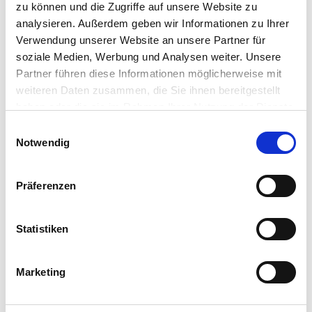
Nutzen
zu können und die Zugriffe auf unsere Website zu
analysieren. Außerdem geben wir Informationen zu Ihrer
Eine dringend benötigtes Projekt konnte nach einer langen
Verwendung unserer Website an unsere Partner für
Phase des Stillstands in kurzer Zeit umgesetzt werden.
soziale Medien, Werbung und Analysen weiter. Unsere
Tatsächlich war die Geschwindigkeit für die Organisation
Partner führen diese Informationen möglicherweise mit
eine echte positive Überraschung.
weiteren Daten zusammen, die Sie ihnen bereitgestellt
haben oder die sie im Rahmen Ihrer Nutzung der Dienste
gesammelt haben. Sie geben Einwilligung zu unseren
Einwilligungsauswahl
Cookies, wenn Sie unsere Webseite weiterhin nutzen.
Notwendig
Präferenzen
Statistiken
Marketing
Abb.: Entwicklung der Agilen Projektarbeit über die Zeit