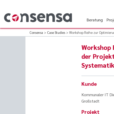
Beratung
Pro
Consensa
>
Case Studies
>
Workshop Reihe zur Optimier
Workshop R
der Proje
Systemati
Kunde
Kommunaler IT Die
Großstadt
Projekt