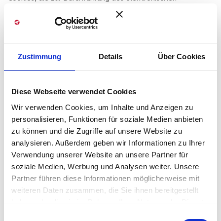
Kommunikationsvorgangs oder zur Bereitstellung
bestimmter, von Ihnen erwünschter Funktionen (z. B.
Warenkorbfunktion) erforderlich sind, werden auf Grundlage
von Art. 6 Abs. 1 lit. f DSGVO gespeichert. Der
Zustimmung
Details
Über Cookies
Websitebetreiber hat ein berechtigtes Interesse an der
Speicherung von Cookies zur technisch fehlerfreien und
optimierten Bereitstellung seiner Dienste. Soweit andere
Diese Webseite verwendet Cookies
Cookies (z. B. Cookies zur Analyse Ihres Surfverhaltens)
Wir verwenden Cookies, um Inhalte und Anzeigen zu
gespeichert werden, werden diese in dieser
personalisieren, Funktionen für soziale Medien anbieten
Datenschutzerklärung gesondert behandelt.
zu können und die Zugriffe auf unsere Website zu
Server-Log-Dateien
analysieren. Außerdem geben wir Informationen zu Ihrer
Verwendung unserer Website an unsere Partner für
Der Provider der Seiten erhebt und speichert automatisch
soziale Medien, Werbung und Analysen weiter. Unsere
Informationen in so genannten Server-Log-Dateien, die Ihr
Partner führen diese Informationen möglicherweise mit
Browser automatisch an uns übermittelt. Dies sind:
weiteren Daten zusammen, die Sie ihnen bereitgestellt
Browsertyp und Browserversion
haben oder die sie im Rahmen Ihrer Nutzung der Dienste
gesammelt haben. Sie geben Einwilligung zu unseren
verwendetes Betriebssystem
Einwilligungsauswahl