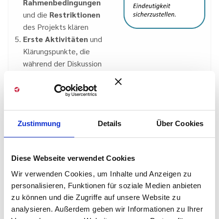
Rahmenbedingungen
und die
Restriktionen
des Projekts klären
Erste Aktivitäten
und
Klärungspunkte, die
während der Diskussion
auftauchen, festhalten
Am Ende überprüfen,
ob alles berücksichtigt
wurde und im
Zustimmung
Gesamtkontext
Details
Über Cookies
zusammenpasst
Diese Webseite verwendet Cookies
Wir verwenden Cookies, um Inhalte und Anzeigen zu
personalisieren, Funktionen für soziale Medien anbieten
zu können und die Zugriffe auf unsere Website zu
analysieren. Außerdem geben wir Informationen zu Ihrer