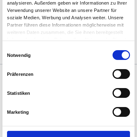
Ort zur Verfügung. Auf Grundlage dessen werden dann
analysieren. Außerdem geben wir Informationen zu Ihrer
Maßnahmen zur Umsetzung erarbeitet.
Verwendung unserer Website an unsere Partner für
soziale Medien, Werbung und Analysen weiter. Unsere
Abschließend findet eine Abschlussrunde statt und der/die
Partner führen diese Informationen möglicherweise mit
Moderator:in schließt den Raum.
weiteren Daten zusammen, die Sie ihnen bereitgestellt
haben oder die sie im Rahmen Ihrer Nutzung der Dienste
gesammelt haben. Sie geben Einwilligung zu unseren
Einwilligungsauswahl
Cookies, wenn Sie unsere Webseite weiterhin nutzen.
Notwendig
Präferenzen
Das könnte dich auch interessieren
Statistiken
Marketing