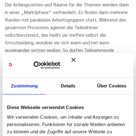
Die Anfangszeiten und Räume für die Themen werden dann
in einer „Marktphase“ verhandelt. Es finden dann mehrere
Runden mit parallelen Arbeitsgruppen statt. Während des
gesamten Prozesses agieren die Teilnehmer
selbstbestimmt, das heißt sie treffen selbst die
Entscheidung, worüber sie sich wann und mit wem
auseinander setzen wollen. So dürfen Teilnehmende
„hummeln“, also von Thema zu Thema fliegen und nur so
lange bleiben, wie sie etwas beizutragen haben. Sie dürfen
aber auch wie ein Schmetterling bei einem Thema bleiben
und sich dort frei entfalten. Wenn Teilnehmende zu keinem
Zustimmung
Details
Über Cookies
Thema eines Zeitfensters einen Beitrag leisten möchten,
müssen sie das auch nicht. Hier heißt es
„die die da sind,
sind die Richtigen“
.
Diese Webseite verwendet Cookies
Die Teilnehmenden übernehmen auch das Protokollieren
Wir verwenden Cookies, um Inhalte und Anzeigen zu
der Ergebnisse auf bereitstehenden PCs oder Flipcharts.
personalisieren, Funktionen für soziale Medien anbieten
Die Protokolle sollen allen Teilnehmenden zeitnah an einem
zu können und die Zugriffe auf unsere Website zu