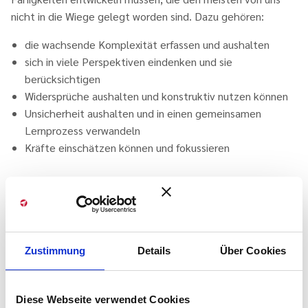
nicht in die Wiege gelegt worden sind. Dazu gehören:
die wachsende Komplexität erfassen und aushalten
sich in viele Perspektiven eindenken und sie
berücksichtigen
Widersprüche aushalten und konstruktiv nutzen können
Unsicherheit aushalten und in einen gemeinsamen
Lernprozess verwandeln
Kräfte einschätzen können und fokussieren
Viele dieser Kompetenzen werden wir – manchmal
schmerzhaft - beim Tun entwickeln. Auf dem Weg werden
wir jedoch mit Sicherheit uns selbst und den persönlichen
Mustern begegnen, die wir in unserem bisherigen Leben
erworben haben. Wir werden kraftvoll und voller Energie
Zustimmung
Details
Über Cookies
sein, inspiriert werden und besondere Momente im Flow
erleben. Wir werden aber auch ärgerlich sein, verwirrt,
Diese Webseite verwendet Cookies
ängstlich. Wir werden unsicher sein, ob unsere Kräfte