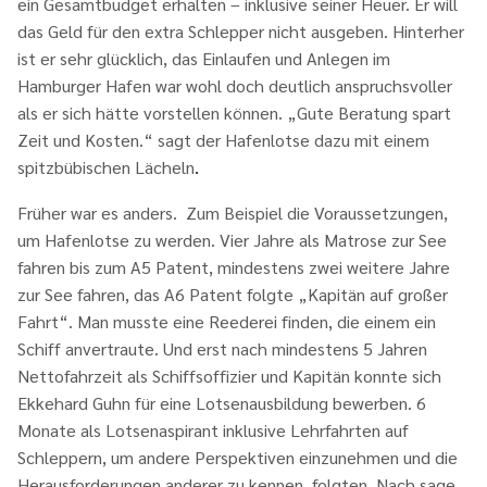
ein Gesamtbudget erhalten – inklusive seiner Heuer. Er will
das Geld für den extra Schlepper nicht ausgeben. Hinterher
ist er sehr glücklich, das Einlaufen und Anlegen im
Hamburger Hafen war wohl doch deutlich anspruchsvoller
als er sich hätte vorstellen können. „Gute Beratung spart
Zeit und Kosten.“ sagt der Hafenlotse dazu mit einem
spitzbübischen Lächeln
.
Früher war es anders. Zum Beispiel die Voraussetzungen,
um Hafenlotse zu werden. Vier Jahre als Matrose zur See
fahren bis zum A5 Patent, mindestens zwei weitere Jahre
zur See fahren, das A6 Patent folgte „Kapitän auf großer
Fahrt“. Man musste eine Reederei finden, die einem ein
Schiff anvertraute. Und erst nach mindestens 5 Jahren
Nettofahrzeit als Schiffsoffizier und Kapitän konnte sich
Ekkehard Guhn für eine Lotsenausbildung bewerben. 6
Monate als Lotsenaspirant inklusive Lehrfahrten auf
Schleppern, um andere Perspektiven einzunehmen und die
Herausforderungen anderer zu kennen, folgten. Nach sage