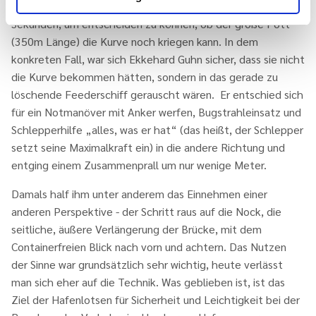
Anströmung weniger effektiv ist, bleiben nur wenige
Sekunden, um entscheiden zu können, ob der große Pott
(350m Länge) die Kurve noch kriegen kann. In dem
konkreten Fall, war sich Ekkehard Guhn sicher, dass sie nicht
die Kurve bekommen hätten, sondern in das gerade zu
löschende Feederschiff gerauscht wären. Er entschied sich
für ein Notmanöver mit Anker werfen, Bugstrahleinsatz und
Schlepperhilfe „alles, was er hat“ (das heißt, der Schlepper
setzt seine Maximalkraft ein) in die andere Richtung und
entging einem Zusammenprall um nur wenige Meter.
Damals half ihm unter anderem das Einnehmen einer
anderen Perspektive - der Schritt raus auf die Nock, die
seitliche, äußere Verlängerung der Brücke, mit dem
Containerfreien Blick nach vorn und achtern. Das Nutzen
der Sinne war grundsätzlich sehr wichtig, heute verlässt
man sich eher auf die Technik. Was geblieben ist, ist das
Ziel der Hafenlotsen für Sicherheit und Leichtigkeit bei der