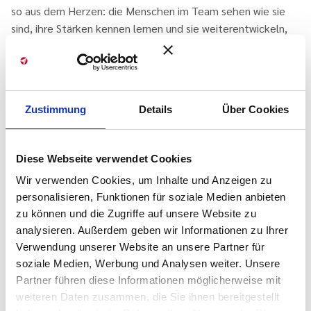
so aus dem Herzen: die Menschen im Team sehen wie sie
sind, ihre Stärken kennen lernen und sie weiterentwickeln,
das Team verbinden, einen guten Kontakt etablieren und
immer wieder gut kommunizieren erfahren auch wir immer
wieder als Kernerfolgsfaktoren für das gute Gelingen von
Projekten.
Zustimmung
Details
Über Cookies
„Wir sind Berater, wir kennen das Revier.“
Der Hafenlotse muss sein Gebiet extrem gut kennen, und
Diese Webseite verwendet Cookies
zwar aus dem Effeff. Hinzu kommen das Wetter und die
Wir verwenden Cookies, um Inhalte und Anzeigen zu
ständig andere Situation durch Tideunterschiede sowie
personalisieren, Funktionen für soziale Medien anbieten
weitere Verkehrsteilnehmer. Auch das jeweilige Schiff und
zu können und die Zugriffe auf unsere Website zu
dessen Manövrierfähigkeit muss er kennen. Wenn der
analysieren. Außerdem geben wir Informationen zu Ihrer
Hafenlotse ein Schiff aus dem Hafen begleitet, hat er
Verwendung unserer Website an unsere Partner für
etwas Zeit, um sich vorbereiten zu können. Bei
soziale Medien, Werbung und Analysen weiter. Unsere
einlaufenden Schiffen ist das eher selten möglich. Die
Partner führen diese Informationen möglicherweise mit
Situation erleben unsere Kunden und somit auch wir ähnlich
weiteren Daten zusammen, die Sie ihnen bereitgestellt
in unseren Beratungskontexten.