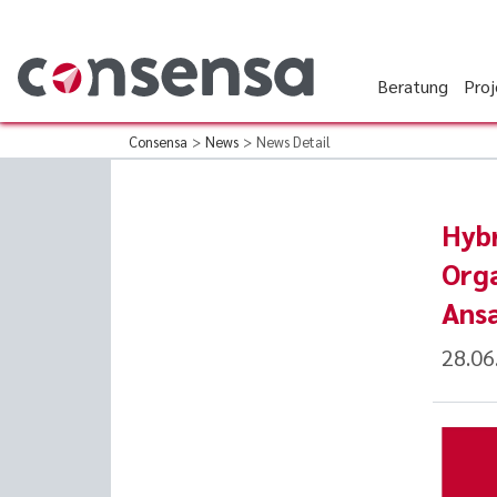
Beratung
Pro
Consensa
>
News
>
News Detail
Hybr
Orga
Ans
28.06