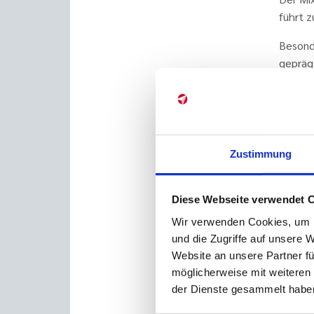
führt z
Besonde
gepräg
eine ze
Bei all
welchem
Zustimmung
Wie ka
Stellen
Diese Webseite verwendet 
unerwa
klassi
Wir verwenden Cookies, um I
Flexibi
und die Zugriffe auf unsere 
die Sta
Website an unsere Partner fü
ermögli
möglicherweise mit weiteren
der Dienste gesammelt haben
Hybrid