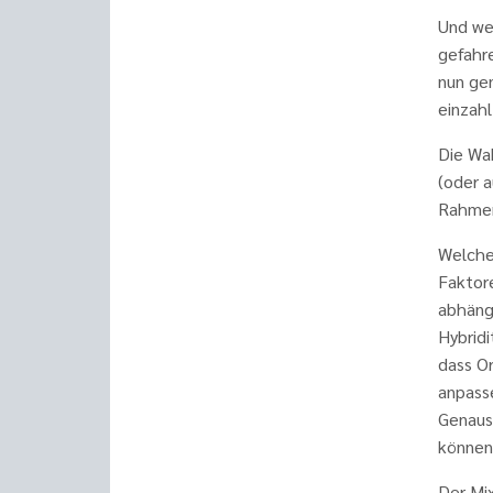
Und we
gefahre
nun gen
einzah
Die Wa
(oder 
Rahmen
Welche 
Faktor
abhäng
Hybridi
dass Or
anpasse
Genaus
können.
Der Mix