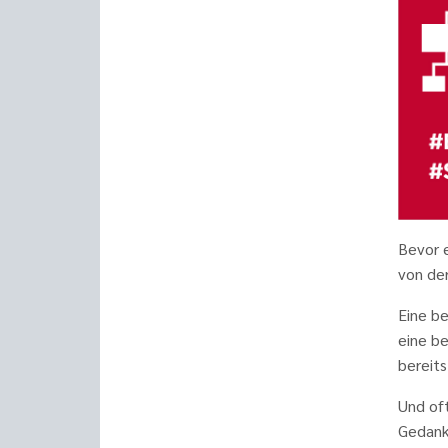
Bevor e
von de
Eine be
eine b
bereits
Und oft
Gedank