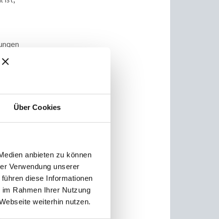
gungen
und in
Über Cookies
bis ein
men
a mehr
 Medien anbieten zu können
biniert
hrer Verwendung unserer
nd
 führen diese Informationen
ie im Rahmen Ihrer Nutzung
Webseite weiterhin nutzen.