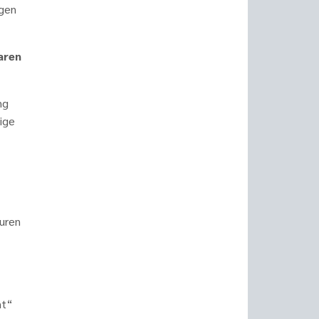
ngen
aren
ng
ßige
turen
nt“