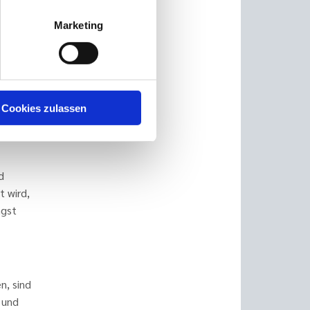
Marketing
gt
n.
s,
d hier
n Welt
Cookies zulassen
d
t wird,
ngst
n, sind
 und