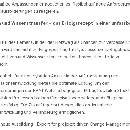
äßige Anpassungen ermöglichen es, flexibel auf neue Anforderu
rausforderungen zu reagieren.
 und Wissenstransfer – das Erfolgsrezept in einer unfassb
ltur des Lernens, in der der Holzweg als Chancen zur Verbesseru
 wird und nicht zu Fingerpointing führt, ist essenziell. Regelmä
pektiven und Wissensaustausch helfen Teams, sich stetig zu
sern.
enheit für einen hybriden Ansatz in der Auftragsklärung und
sationsentwicklung bietet die optimale Lösung, um den
forderungen der BANI-Welt zu begegnen. Mit agil-stabilen Struk
xiblen Prozessen bleiben Organisationen widerstandsfähig und
ngsfähig. Die Zukunft gehört denen, die kontinuierliche
entwicklung und Veränderung ermöglichen.
 neue Ausbildung „Expert for projekct-driven Change Manageme