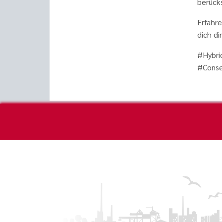
berücks
Erfahr
dich di
#Hybri
#Cons