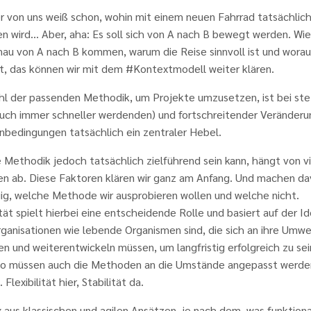
r von uns weiß schon, wohin mit einem neuen Fahrrad tatsächlic
n wird… Aber, aha: Es soll sich von A nach B bewegt werden. Wie
au von A nach B kommen, warum die Reise sinnvoll ist und worau
lt, das können wir mit dem #Kontextmodell weiter klären.
hl der passenden Methodik, um Projekte umzusetzen, ist bei ste
auch immer schneller werdenden) und fortschreitender Veränderu
bedingungen tatsächlich ein zentraler Hebel.
Methodik jedoch tatsächlich zielführend sein kann, hängt von v
en ab. Diese Faktoren klären wir ganz am Anfang. Und machen d
ig, welche Methode wir ausprobieren wollen und welche nicht.
tät spielt hierbei eine entscheidende Rolle und basiert auf der Id
ganisationen wie lebende Organismen sind, die sich an ihre Umwe
n und weiterentwickeln müssen, um langfristig erfolgreich zu sei
o müssen auch die Methoden an die Umstände angepasst werde
 Flexibilität hier, Stabilität da.
 aus klassischen und agilen Ansätzen, je nach dem, was funktional