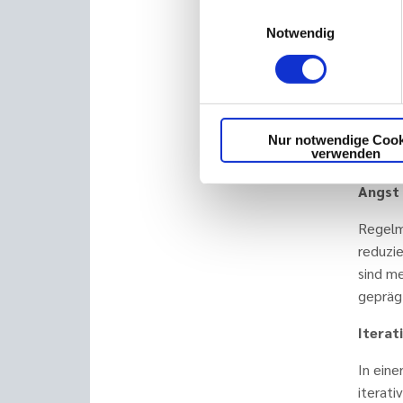
Anpas
Einwilligungsauswahl
Notwendig
Hybride
Prinzi
Flache 
iterati
die ze
Nur notwendige Cook
robust 
verwenden
Angst
Regelm
reduzie
sind me
gepräg
Iterat
In eine
iterat