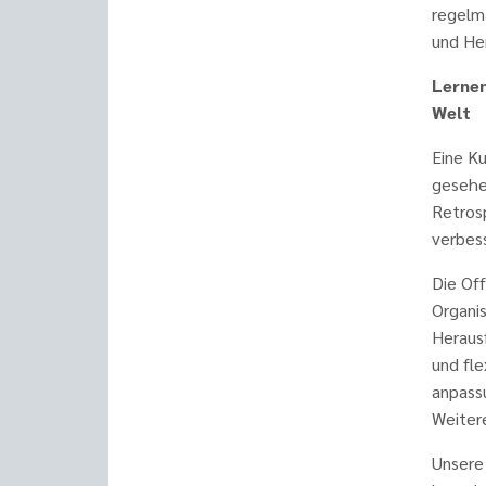
regelm
und He
Lernen
Welt
Eine Ku
gesehen
Retros
verbes
Die Off
Organi
Heraus
und fle
anpassu
Weiter
Unsere