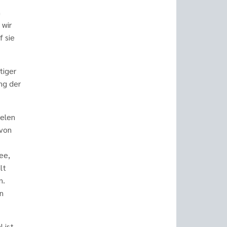
h
 wir
f sie
tiger
ng der
ielen
avon
ee,
lt
n.
n
 ist,