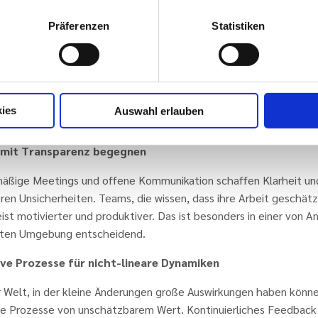
sungsfähigkeit
Präferenzen
Statistiken
 Organisationsentwicklung geht einen Schritt weiter und überträ
pien des agilen Projektmanagements auf die gesamte Organisatio
Hierarchien (wenn diese funktional sind), cross-funktionale Team
ve Prozesse und eine Kultur der kontinuierlichen Verbesserung sin
ntralen Elemente. So bleiben Unternehmen auch in einer brüchige
ies
Auswahl erlauben
und flexibel.
 mit Transparenz begegnen
äßige Meetings und offene Kommunikation schaffen Klarheit un
ren Unsicherheiten. Teams, die wissen, dass ihre Arbeit geschätz
ist motivierter und produktiver. Das ist besonders in einer von A
ten Umgebung entscheidend.
ive Prozesse für nicht-lineare Dynamiken
r Welt, in der kleine Änderungen große Auswirkungen haben könne
ive Prozesse von unschätzbarem Wert. Kontinuierliches Feedback