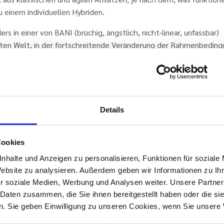
u einem individuellen Hybriden.
rs in einer von BANI (brüchig, ängstlich, nicht-linear, unfassbar)
ten Welt, in der fortschreitende Veränderung der Rahmenbedin
ntrale Herausforderung darstellen.
er Stabilität muss auch eine Flexibilität da sein. An welcher Stelle 
 Ausmaß ist individuell unterschiedlich.
Details
nn das konkret aussehen?
 wir uns vor, wir leiten ein großes IT-Projekt. Es läuft alles stabil, 
Cookies
rteter Systemausfall das gesamte Projekt gefährdet. Hier kom
sche Methoden schnell an ihre Grenzen. Agile Methoden bieten d
nhalte und Anzeigen zu personalisieren, Funktionen für soziale
lität. Doch der wahre Gamechanger ist der hybride Ansatz: Er kom
Website zu analysieren. Außerdem geben wir Informationen zu I
bilität klassischer Methoden mit der Flexibilität agiler Ansätze u
r soziale Medien, Werbung und Analysen weiter. Unsere Partner
cht so eine schnelle und effektive Reaktion auf Krisen.
 Daten zusammen, die Sie ihnen bereitgestellt haben oder die s
. Sie geben Einwilligung zu unseren Cookies, wenn Sie unsere 
e Organisationsentwicklung – der Schlüssel zur