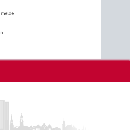
r melde
on