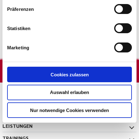
Und zwar ganz passend am Sommeranfang:
Freitag, den
Präferenzen
21. Juni, 18:00 Uhr.
Mit freundlichem Gruß
Statistiken
Das Consensa-Team
Marketing
NEWSLETTER
Cookies zulassen
ANFRAGE
Auswahl erlauben
JOBS
Nur notwendige Cookies verwenden
LEISTUNGEN
TRAININGS