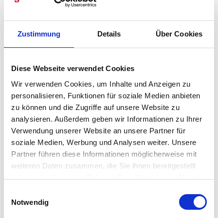
Zustimmung
Details
Über Cookies
unser 35 jähriges Jubiläum !
Diese Webseite verwendet Cookies
Außerdem haben wir uns vergrößert: Wir haben neue Räume
Wir verwenden Cookies, um Inhalte und Anzeigen zu
im Erdgeschoss dazu bekommen. Unser „Consensa Lab“ ist
personalisieren, Funktionen für soziale Medien anbieten
noch im werden, aber im Sommer werden wir schon ein
zu können und die Zugriffe auf unsere Website zu
gutes Stück weiter sein!
analysieren. Außerdem geben wir Informationen zu Ihrer
All das möchten wir am liebsten mit Euch feiern und Euch
Verwendung unserer Website an unsere Partner für
sehr herzlich einladen:
soziale Medien, Werbung und Analysen weiter. Unsere
Partner führen diese Informationen möglicherweise mit
zu guten Gesprächen, Getränken, Musik, Snacks, Kickern,
weiteren Daten zusammen, die Sie ihnen bereitgestellt
auf die Elbe gucken.
haben oder die sie im Rahmen Ihrer Nutzung der Dienste
gesammelt haben. Sie geben Einwilligung zu unseren
Einwilligungsauswahl
Darum notiert Euch schon mal das Datum in Eurem
Cookies, wenn Sie unsere Webseite weiterhin nutzen.
Notwendig
Kalender.