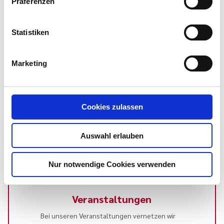
Menschen nach sich. Gutes Change Management
Präferenzen
sorgt für Akzeptanz bei allen Beteiligten, damit die
…
Statistiken
Marketing
Cookies zulassen
Team
Auswahl erlauben
Lernen Sie unser Team kennen.
Nur notwendige Cookies verwenden
Veranstaltungen
Bei unseren Veranstaltungen vernetzen wir