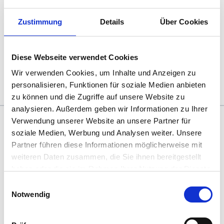
Die Projektmanagement-Optimierung organisieren wir
Zustimmung
Details
Über Cookies
immer selbst als eigenes Projekt, welches mit agilen
Methoden bearbeitet wird. Damit können wir schrittweise
vorgehen, immer den Nutzen des nächsten Schrittes für die
Diese Webseite verwendet Cookies
Organisation fokussieren und eine lernende
Projektorganisation kreieren.
Wir verwenden Cookies, um Inhalte und Anzeigen zu
personalisieren, Funktionen für soziale Medien anbieten
zu können und die Zugriffe auf unsere Website zu
analysieren. Außerdem geben wir Informationen zu Ihrer
Verwendung unserer Website an unsere Partner für
Das könnte Sie auch interessieren
soziale Medien, Werbung und Analysen weiter. Unsere
Partner führen diese Informationen möglicherweise mit
weiteren Daten zusammen, die Sie ihnen bereitgestellt
haben oder die sie im Rahmen Ihrer Nutzung der Dienste
gesammelt haben. Sie geben Einwilligung zu unseren
Einwilligungsauswahl
Cookies, wenn Sie unsere Webseite weiterhin nutzen.
Notwendig
Change Management
Komplexe Projekte ziehen Veränderungen für